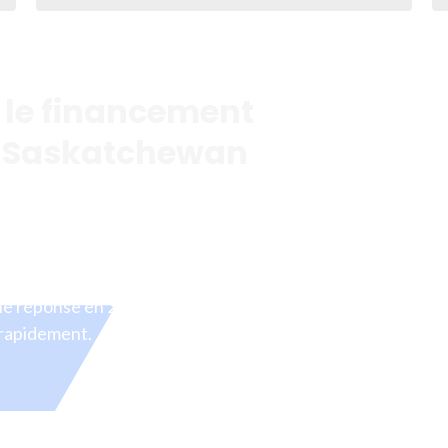
 le financement
n Saskatchewan
t vite quand la saison est ouverte et le contrat est
reiner cet élan. Que vous achetiez un nouveau semoir
geuse en juillet ou que vous comblliez un creux de
onnecte au bon prêteur selon votre situation. Une
e réponse en 24 à 48 heures. Remplissez le formulaire
e rapidement.