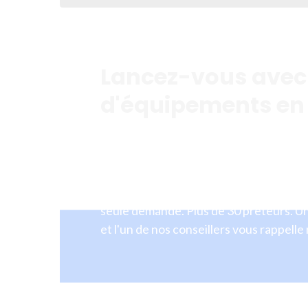
Lancez-vous avec
d'équipements e
Les entreprises en Saskatchewan bougen
signé. Le financement ne devrait pas f
en avril, que vous refinanciez une char
trésorerie en novembre, Fincap vous c
seule demande. Plus de 30 prêteurs. Un
et l'un de nos conseillers vous rappell