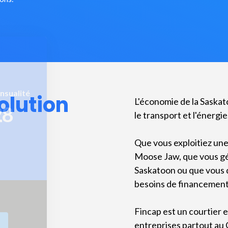
nsualité
L'économie de la Saskat
olution
28
le transport et l'énergie
Que vous exploitiez un
Moose Jaw, que vous gér
Saskatoon ou que vous d
besoins de financement 
Fincap est un courtier
entreprises partout au 