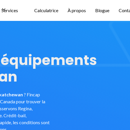
Services
Calculatrice
À propos
Blogue
Cont
'équipements
wan
skatchewan
? Fincap
e Canada pour trouver la
esservons Regina,
. Crédit-bail,
apide, les conditions sont
ons.