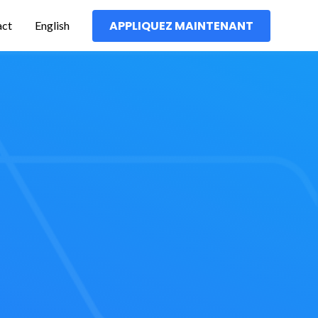
act
English
APPLIQUEZ MAINTENANT