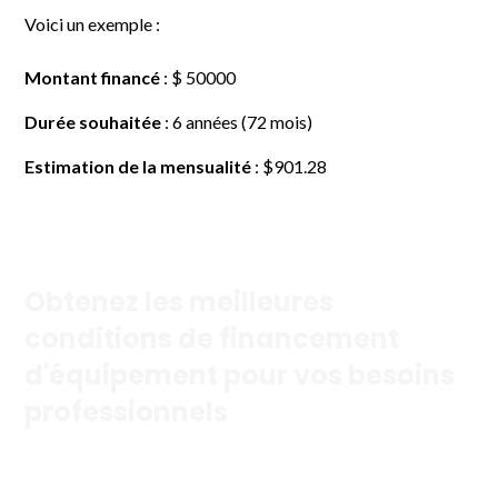
Voici un exemple :
Montant financé
: $ 50000
Durée souhaitée
: 6 années (72 mois)
Estimation de la mensualité
: $901.28
Obtenez les meilleures
conditions de financement
d'équipement pour vos besoins
professionnels
Découvrez nos options rapides, faciles et directes pour
aider votre entreprise à se développer.