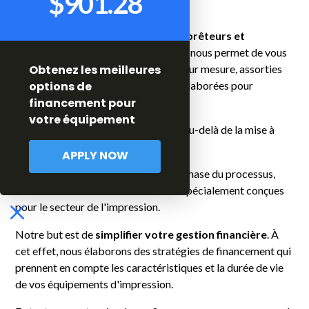
$901.28
vos besoins spécifiques.
Notre collaboration avec plus de
25 prêteurs et
institutions financières au Canada
nous permet de vous
proposer des solutions de paiement sur mesure, assorties
Obtenez les meilleures
de conditions tarifaires attractives, élaborées pour
options de
répondre à vos attentes particulières.
financement pour
votre équipement
L'implication de Fincap s'étend bien au-delà de la mise à
disposition de solutions financières.
APPLY NOW
Nous sommes à vos côtés à chaque phase du processus,
vous offrant des recommandations spécialement conçues
pour le secteur de l'impression.
Notre but est de
simplifier votre gestion financière
. À
cet effet, nous élaborons des stratégies de financement qui
prennent en compte les caractéristiques et la durée de vie
de vos équipements d'impression.