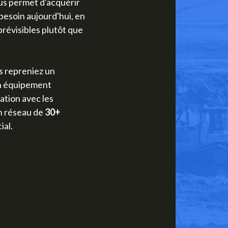
s permet d'acquérir
besoin aujourd'hui, en
révisibles plutôt que
s repreniez un
un équipement
ation avec les
un réseau de
30+
al.