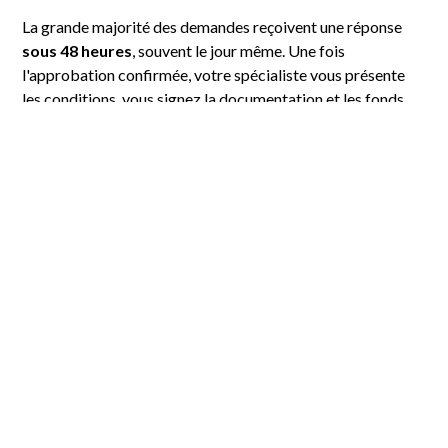
La grande majorité des demandes reçoivent une réponse
sous 48 heures
, souvent le jour même. Une fois
l'approbation confirmée, votre spécialiste vous présente
les conditions, vous signez la documentation et les fonds
sont versés directement à votre fournisseur ou vendeur.
Pour maximiser vos chances dès la première demande,
consultez nos
conseils pour obtenir l'approbation de votre
crédit-bail
.
FAQ - Financement
d'équipement de
restaurant