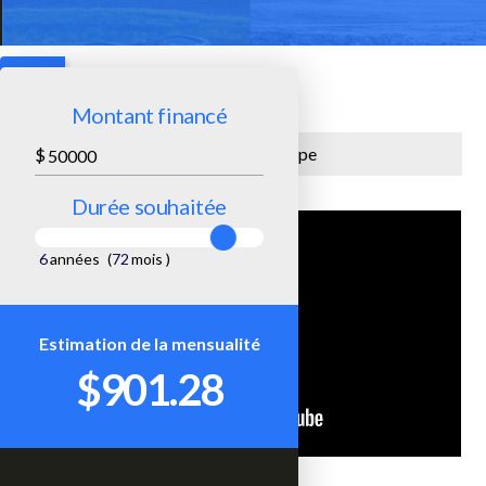
Montant financé
Equipment Type
$
Durée souhaitée
6
années
(
72
mois
)
Estimation de la mensualité
$901.28